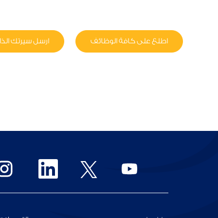
اطلع على كافة الوظائف
ارسل سيرتك الذات
يُ
يُ
يُ
ف
ف
ف
ت
ت
ت
ح
ح
ح
ف
ف
ف
ي
ي
ي
ع
ع
ع
ل
ل