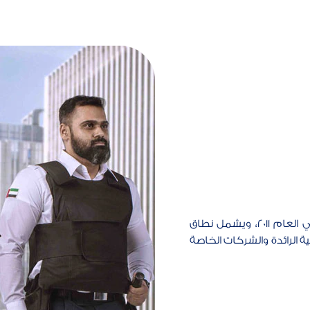
كاش ترانس شركةٌ حلول متكاملة لإدارة النقد تأسست في العام 2011، ويشمل نطاق
 الرائدة والشركات الخاصة