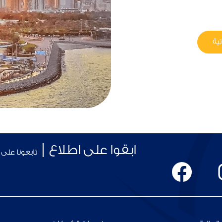
ية
ابقوا على اطلاع
تابعونا على
يُ
يُ
ف
ف
ت
ت
ح
ح
ف
ف
ي
ي
ع
ع
ل
ل