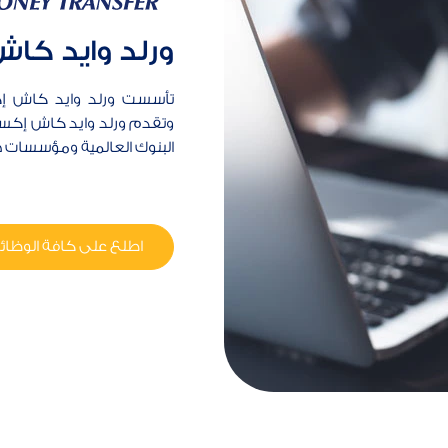
ورلد وايد كا
وتقدم ورلد وايد كاش إكسب
البنوك العالمية ومؤسسات
اطلع على كافة الوظا